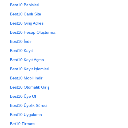
Best10 Bahisleri
Best10 Canlı Site
Best10 Giriş Adresi
Best10 Hesap Oluşturma
Best10 İndir
Best10 Kayıt
Best10 Kayıt Açma
Best10 Kayıt İşlemleri
Best10 Mobil İndir
Best10 Otomatik Giriş
Best10 Üye Ol
Best10 Üyelik Süreci
Best10 Uygulama
Bet10 Firması