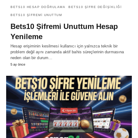
BETS10 HESAP DOĞRULAMA
BETS10 ŞIFRE DEĞIŞIKLIĞI
BETS10 ŞIFREMI UNUTTUM
Bets10 Şifremi Unuttum Hesap
Yenileme
Hesap erişiminin kesilmesi kullanıcı için yalnızca teknik bir
problem değil aynı zamanda aktif bahis süreçlerinin durmasına
neden olan bir durum…
5 ay önce