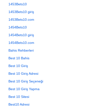
1453Bets10
1453Bets10 giriş
1453Bets10.com
1454Bets10
1454Bets10 giriş
1454Bets10.com
Bahis Rehberleri
Best 10 Bahis
Best 10 Giriş
Best 10 Giriş Adresi
Best 10 Giriş Seçeneği
Best 10 Giriş Yapma
Best 10 Sitesi
Best10 Adresi