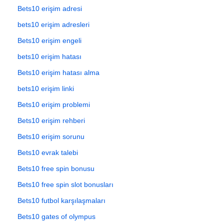
Bets10 erişim adresi
bets10 erişim adresleri
Bets10 erişim engeli
bets10 erişim hatası
Bets10 erişim hatası alma
bets10 erişim linki
Bets10 erişim problemi
Bets10 erişim rehberi
Bets10 erişim sorunu
Bets10 evrak talebi
Bets10 free spin bonusu
Bets10 free spin slot bonusları
Bets10 futbol karşılaşmaları
Bets10 gates of olympus