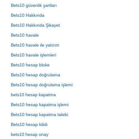
Bets10 güvenlik şartları
Bets10 Hakkında
Bets10 Hakkında Şikayet
Bets10 havale
Bets10 havale ile yatırım
Bets10 havale işlemleri
Bets10 hesap bloke
Bets10 hesap doğrulama
Bets10 hesap doğrulama işlemi
bets10 hesap kapatma
Bets10 hesap kapatma işlemi
Bets10 hesap kapatma talebi
Bets10 hesap kilidi
bets10 hesap onay