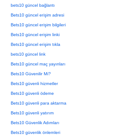
bets10 güncel bağlantı
Bets10 güncel erişim adresi
Bets10 güncel erişim bilgileri
Bets10 güncel erişim linki
Bets10 güncel erişim tıkla
bets10 güncel link
Bets10 güncel maç yayınları
Bets10 Güvenilir Mi?
Bets10 güvenli hizmetler
Bets10 güvenli ödeme
Bets10 güvenli para aktarma
Bets10 güvenli yatırım
Bets10 Güvenlik Adımları
Bets10 güvenlik önlemleri