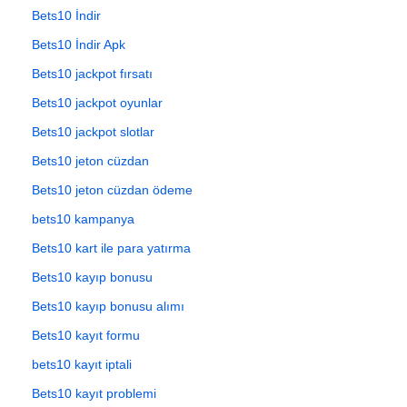
Bets10 İndir
Bets10 İndir Apk
Bets10 jackpot fırsatı
Bets10 jackpot oyunlar
Bets10 jackpot slotlar
Bets10 jeton cüzdan
Bets10 jeton cüzdan ödeme
bets10 kampanya
Bets10 kart ile para yatırma
Bets10 kayıp bonusu
Bets10 kayıp bonusu alımı
Bets10 kayıt formu
bets10 kayıt iptali
Bets10 kayıt problemi