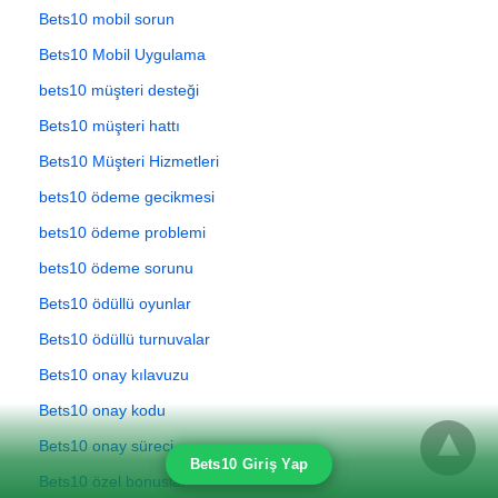
Bets10 mobil sorun
Bets10 Mobil Uygulama
bets10 müşteri desteği
Bets10 müşteri hattı
Bets10 Müşteri Hizmetleri
bets10 ödeme gecikmesi
bets10 ödeme problemi
bets10 ödeme sorunu
Bets10 ödüllü oyunlar
Bets10 ödüllü turnuvalar
Bets10 onay kılavuzu
Bets10 onay kodu
Bets10 onay süreci
Bets10 Giriş Yap
Bets10 özel bonuslar