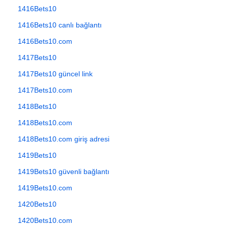
1416Bets10
1416Bets10 canlı bağlantı
1416Bets10.com
1417Bets10
1417Bets10 güncel link
1417Bets10.com
1418Bets10
1418Bets10.com
1418Bets10.com giriş adresi
1419Bets10
1419Bets10 güvenli bağlantı
1419Bets10.com
1420Bets10
1420Bets10.com