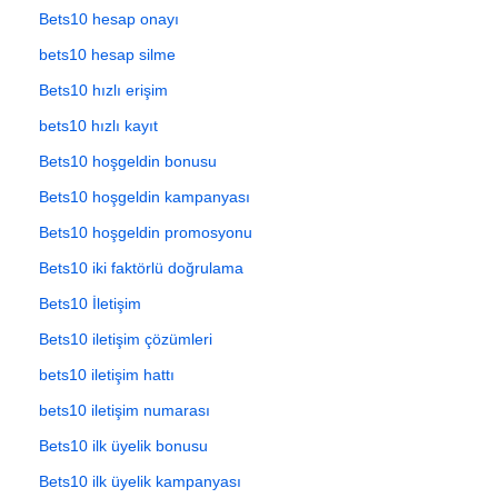
Bets10 hesap onayı
bets10 hesap silme
Bets10 hızlı erişim
bets10 hızlı kayıt
Bets10 hoşgeldin bonusu
Bets10 hoşgeldin kampanyası
Bets10 hoşgeldin promosyonu
Bets10 iki faktörlü doğrulama
Bets10 İletişim
Bets10 iletişim çözümleri
bets10 iletişim hattı
bets10 iletişim numarası
Bets10 ilk üyelik bonusu
Bets10 ilk üyelik kampanyası