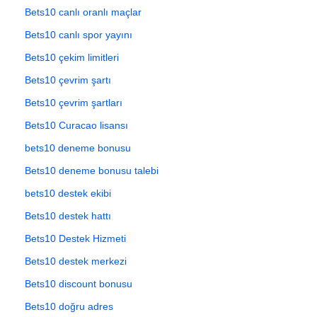
Bets10 canlı oranlı maçlar
Bets10 canlı spor yayını
Bets10 çekim limitleri
Bets10 çevrim şartı
Bets10 çevrim şartları
Bets10 Curacao lisansı
bets10 deneme bonusu
Bets10 deneme bonusu talebi
bets10 destek ekibi
Bets10 destek hattı
Bets10 Destek Hizmeti
Bets10 destek merkezi
Bets10 discount bonusu
Bets10 doğru adres