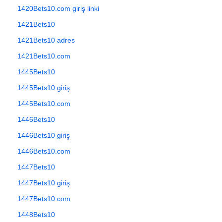
1420Bets10.com giriş linki
1421Bets10
1421Bets10 adres
1421Bets10.com
1445Bets10
1445Bets10 giriş
1445Bets10.com
1446Bets10
1446Bets10 giriş
1446Bets10.com
1447Bets10
1447Bets10 giriş
1447Bets10.com
1448Bets10