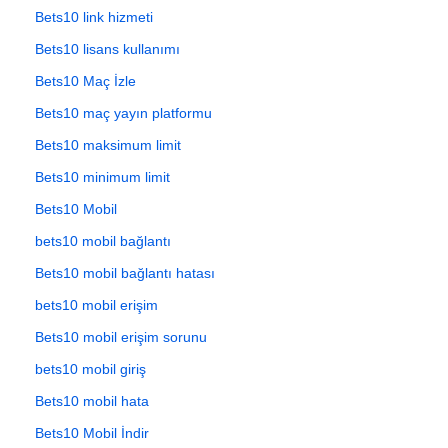
Bets10 link hizmeti
Bets10 lisans kullanımı
Bets10 Maç İzle
Bets10 maç yayın platformu
Bets10 maksimum limit
Bets10 minimum limit
Bets10 Mobil
bets10 mobil bağlantı
Bets10 mobil bağlantı hatası
bets10 mobil erişim
Bets10 mobil erişim sorunu
bets10 mobil giriş
Bets10 mobil hata
Bets10 Mobil İndir