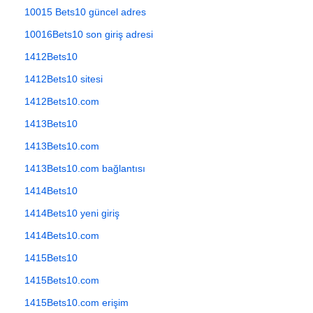
10015 Bets10 güncel adres
10016Bets10 son giriş adresi
1412Bets10
1412Bets10 sitesi
1412Bets10.com
1413Bets10
1413Bets10.com
1413Bets10.com bağlantısı
1414Bets10
1414Bets10 yeni giriş
1414Bets10.com
1415Bets10
1415Bets10.com
1415Bets10.com erişim