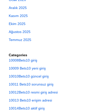
Aralık 2025
Kasım 2025
Ekim 2025
Ağustos 2025
Temmuz 2025
Categories
10008Bets10 giriş
10009 Bets10 yeni giriş
10010Bets10 güncel giriş
10011 Bets10 sorunsuz giriş
10012Bets10 resmi giriş adresi
10013 Bets10 erişim adresi
10014Bets10 aktif giriş