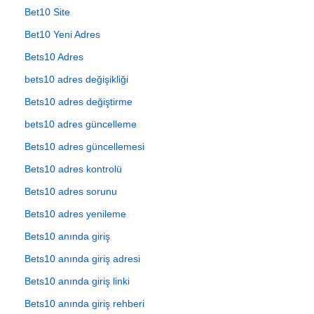
Bet10 Site
Bet10 Yeni Adres
Bets10 Adres
bets10 adres değişikliği
Bets10 adres değiştirme
bets10 adres güncelleme
Bets10 adres güncellemesi
Bets10 adres kontrolü
Bets10 adres sorunu
Bets10 adres yenileme
Bets10 anında giriş
Bets10 anında giriş adresi
Bets10 anında giriş linki
Bets10 anında giriş rehberi