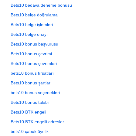
Bets10 bedava deneme bonusu
Bets10 belge doğrulama
Bets10 belge işlemleri
Bets10 belge onayı
Bets10 bonus başvurusu
Bets10 bonus çevrimi
Bets10 bonus çevrimleri
bets10 bonus fırsatları
Bets10 bonus şartları
bets10 bonus seçenekleri
Bets10 bonus talebi
Bets10 BTK engeli
Bets10 BTK engelli adresler
bets10 çabuk üyelik