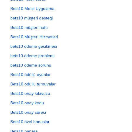
Bets10 Mobil Uygulama
bets10 müşteri desteği
Bets10 müşteri hattı
Bets10 Müşteri Hizmetleri
bets10 ödeme gecikmesi
bets10 ödeme problemi
bets10 ödeme sorunu
Bets10 ödüllü oyunlar
Bets10 ödüllü turnuvalar
Bets10 onay kılavuzu
Bets10 onay kodu
Bets10 onay süreci
Bets10 özel bonuslar
Bets10 papara