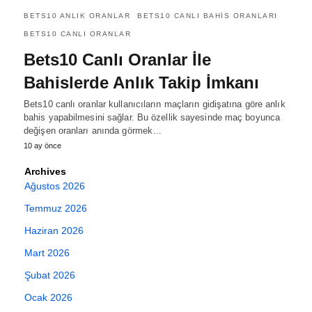
BETS10 ANLIK ORANLAR
BETS10 CANLI BAHIS ORANLARI
BETS10 CANLI ORANLAR
Bets10 Canlı Oranlar İle
Bahislerde Anlık Takip İmkanı
Bets10 canlı oranlar kullanıcıların maçların gidişatına göre anlık
bahis yapabilmesini sağlar. Bu özellik sayesinde maç boyunca
değişen oranları anında görmek…
10 ay önce
Archives
Ağustos 2026
Temmuz 2026
Haziran 2026
Mart 2026
Şubat 2026
Ocak 2026