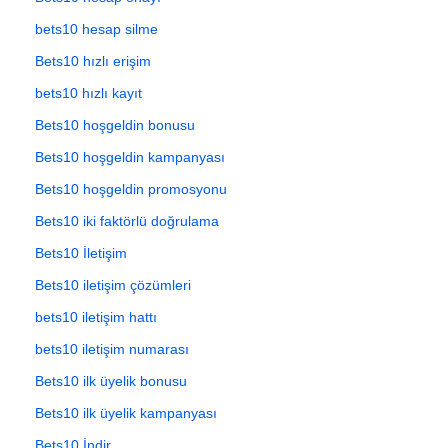
bets10 hesap silme
Bets10 hızlı erişim
bets10 hızlı kayıt
Bets10 hoşgeldin bonusu
Bets10 hoşgeldin kampanyası
Bets10 hoşgeldin promosyonu
Bets10 iki faktörlü doğrulama
Bets10 İletişim
Bets10 iletişim çözümleri
bets10 iletişim hattı
bets10 iletişim numarası
Bets10 ilk üyelik bonusu
Bets10 ilk üyelik kampanyası
Bets10 İndir