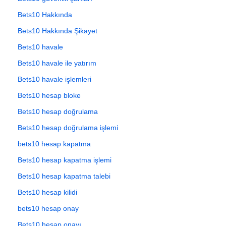
Bets10 Hakkında
Bets10 Hakkında Şikayet
Bets10 havale
Bets10 havale ile yatırım
Bets10 havale işlemleri
Bets10 hesap bloke
Bets10 hesap doğrulama
Bets10 hesap doğrulama işlemi
bets10 hesap kapatma
Bets10 hesap kapatma işlemi
Bets10 hesap kapatma talebi
Bets10 hesap kilidi
bets10 hesap onay
Bets10 hesap onayı