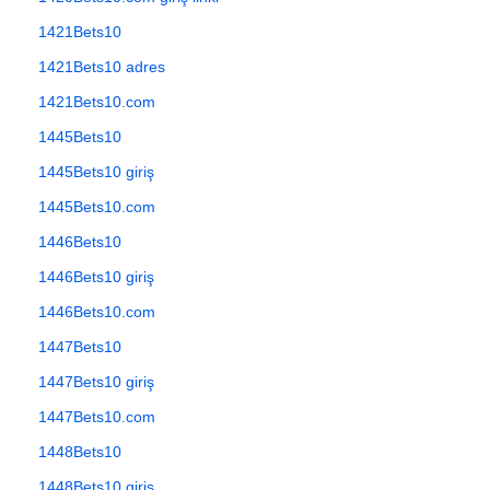
1421Bets10
1421Bets10 adres
1421Bets10.com
1445Bets10
1445Bets10 giriş
1445Bets10.com
1446Bets10
1446Bets10 giriş
1446Bets10.com
1447Bets10
1447Bets10 giriş
1447Bets10.com
1448Bets10
1448Bets10 giriş