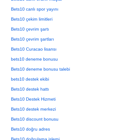
Bets10 canlı spor yayını
Bets10 çekim limitleri
Bets10 çevrim şartı
Bets10 çevrim şartları
Bets10 Curacao lisansı
bets10 deneme bonusu
Bets10 deneme bonusu talebi
bets10 destek ekibi
Bets10 destek hattı
Bets10 Destek Hizmeti
Bets10 destek merkezi
Bets10 discount bonusu
Bets10 doğru adres
Bets10 doğrulama işlemi