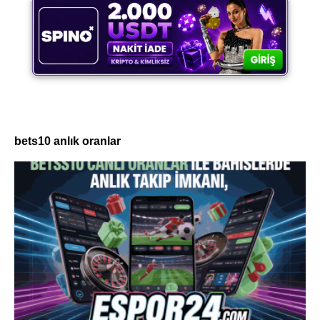
bets10 anlık oranlar