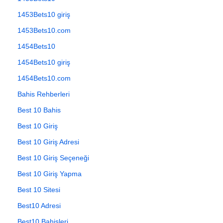
1453Bets10 giriş
1453Bets10.com
1454Bets10
1454Bets10 giriş
1454Bets10.com
Bahis Rehberleri
Best 10 Bahis
Best 10 Giriş
Best 10 Giriş Adresi
Best 10 Giriş Seçeneği
Best 10 Giriş Yapma
Best 10 Sitesi
Best10 Adresi
Best10 Bahisleri