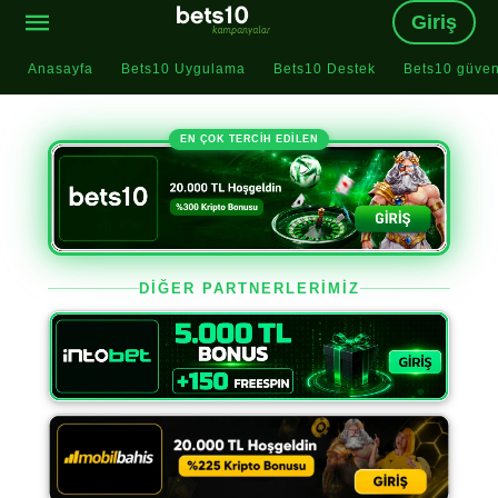
Giriş
Anasayfa
Bets10 Uygulama
Bets10 Destek
Bets10 güveni
EN ÇOK TERCİH EDİLEN
DİĞER PARTNERLERİMİZ