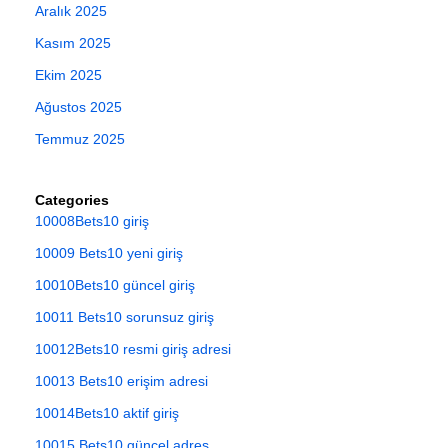
Aralık 2025
Kasım 2025
Ekim 2025
Ağustos 2025
Temmuz 2025
Categories
10008Bets10 giriş
10009 Bets10 yeni giriş
10010Bets10 güncel giriş
10011 Bets10 sorunsuz giriş
10012Bets10 resmi giriş adresi
10013 Bets10 erişim adresi
10014Bets10 aktif giriş
10015 Bets10 güncel adres