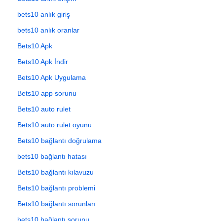
bets10 anlık giriş
bets10 anlık oranlar
Bets10 Apk
Bets10 Apk İndir
Bets10 Apk Uygulama
Bets10 app sorunu
Bets10 auto rulet
Bets10 auto rulet oyunu
Bets10 bağlantı doğrulama
bets10 bağlantı hatası
Bets10 bağlantı kılavuzu
Bets10 bağlantı problemi
Bets10 bağlantı sorunları
bets10 bağlantı sorunu