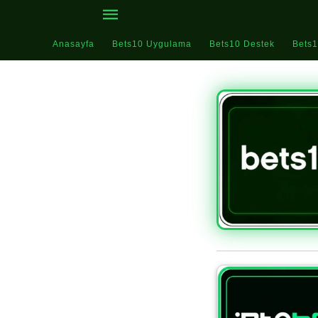
Anasayfa
Bets10 Uygulama
Bets10 Destek
Bets1