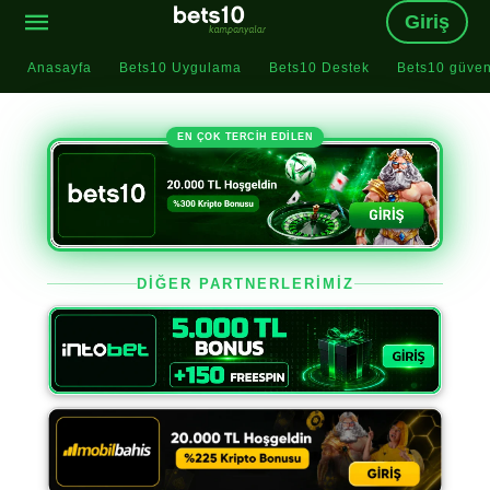
Giriş
Anasayfa
Bets10 Uygulama
Bets10 Destek
Bets10 güveni
EN ÇOK TERCİH EDİLEN
DİĞER PARTNERLERİMİZ