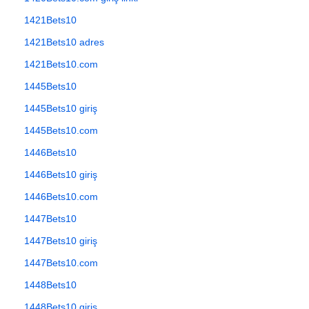
1421Bets10
1421Bets10 adres
1421Bets10.com
1445Bets10
1445Bets10 giriş
1445Bets10.com
1446Bets10
1446Bets10 giriş
1446Bets10.com
1447Bets10
1447Bets10 giriş
1447Bets10.com
1448Bets10
1448Bets10 giriş