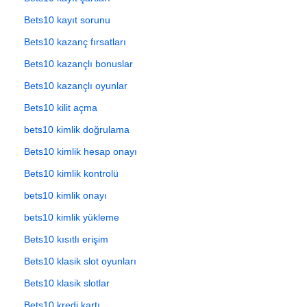
Bets10 kayıt sorunu
Bets10 kazanç fırsatları
Bets10 kazançlı bonuslar
Bets10 kazançlı oyunlar
Bets10 kilit açma
bets10 kimlik doğrulama
Bets10 kimlik hesap onayı
Bets10 kimlik kontrolü
bets10 kimlik onayı
bets10 kimlik yükleme
Bets10 kısıtlı erişim
Bets10 klasik slot oyunları
Bets10 klasik slotlar
Bets10 kredi kartı