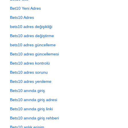
Bet10 Yeni Adres
Bets10 Adres
bets10 adres değişikliği
Bets10 adres değiştirme
bets10 adres güncelleme
Bets10 adres güncellemesi
Bets10 adres kontrolü
Bets10 adres sorunu
Bets10 adres yenileme
Bets10 anında giriş
Bets10 anında giriş adresi
Bets10 anında giriş linki
Bets10 anında giriş rehberi
Bets10 anlık erişim