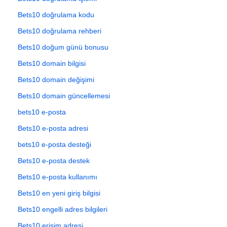
Bets10 doğrulama kodu
Bets10 doğrulama rehberi
Bets10 doğum günü bonusu
Bets10 domain bilgisi
Bets10 domain değişimi
Bets10 domain güncellemesi
bets10 e-posta
Bets10 e-posta adresi
bets10 e-posta desteği
Bets10 e-posta destek
Bets10 e-posta kullanımı
Bets10 en yeni giriş bilgisi
Bets10 engelli adres bilgileri
Bets10 erişim adresi