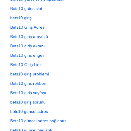
Bets10 gates slot
bets10 giriş
Bets10 Giriş Adresi
Bets10 giriş arayüzü
Bets10 giriş ekranı
Bets10 giriş engeli
Bets10 Giriş Linki
bets10 giriş problemi
Bets10 giriş rehberi
Bets10 giriş sayfası
bets10 giriş sorunu
bets10 güncel adres
Bets10 güncel adres bağlantısı
bets10 güncel bağlantı