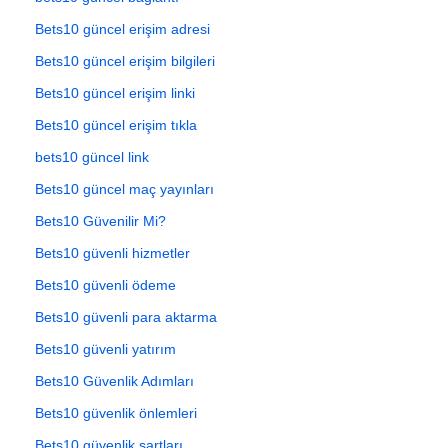
Bets10 güncel erişim adresi
Bets10 güncel erişim bilgileri
Bets10 güncel erişim linki
Bets10 güncel erişim tıkla
bets10 güncel link
Bets10 güncel maç yayınları
Bets10 Güvenilir Mi?
Bets10 güvenli hizmetler
Bets10 güvenli ödeme
Bets10 güvenli para aktarma
Bets10 güvenli yatırım
Bets10 Güvenlik Adımları
Bets10 güvenlik önlemleri
Bets10 güvenlik şartları