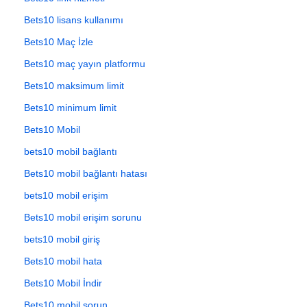
Bets10 lisans kullanımı
Bets10 Maç İzle
Bets10 maç yayın platformu
Bets10 maksimum limit
Bets10 minimum limit
Bets10 Mobil
bets10 mobil bağlantı
Bets10 mobil bağlantı hatası
bets10 mobil erişim
Bets10 mobil erişim sorunu
bets10 mobil giriş
Bets10 mobil hata
Bets10 Mobil İndir
Bets10 mobil sorun