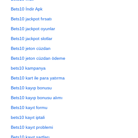
Bets10 İndir Apk
Bets10 jackpot fırsatı
Bets10 jackpot oyunlar
Bets10 jackpot slotlar
Bets10 jeton cüzdan
Bets10 jeton cüzdan ödeme
bets10 kampanya
Bets10 kart ile para yatırma
Bets10 kayıp bonusu
Bets10 kayıp bonusu alımı
Bets10 kayıt formu
bets10 kayıt iptali
Bets10 kayıt problemi
Bets10 kayıt şartları