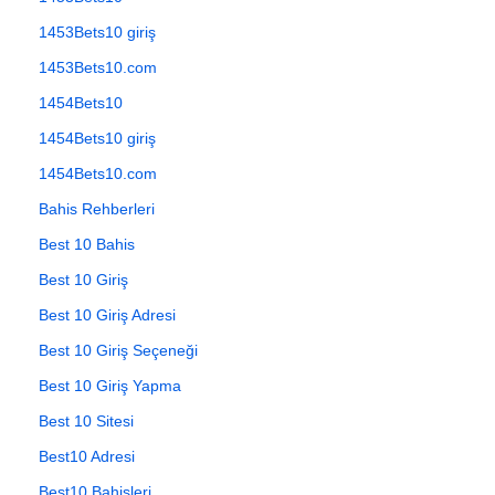
1453Bets10 giriş
1453Bets10.com
1454Bets10
1454Bets10 giriş
1454Bets10.com
Bahis Rehberleri
Best 10 Bahis
Best 10 Giriş
Best 10 Giriş Adresi
Best 10 Giriş Seçeneği
Best 10 Giriş Yapma
Best 10 Sitesi
Best10 Adresi
Best10 Bahisleri