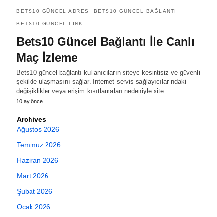
BETS10 GÜNCEL ADRES
BETS10 GÜNCEL BAĞLANTI
BETS10 GÜNCEL LINK
Bets10 Güncel Bağlantı İle Canlı
Maç İzleme
Bets10 güncel bağlantı kullanıcıların siteye kesintisiz ve güvenli
şekilde ulaşmasını sağlar. İnternet servis sağlayıcılarındaki
değişiklikler veya erişim kısıtlamaları nedeniyle site…
10 ay önce
Archives
Ağustos 2026
Temmuz 2026
Haziran 2026
Mart 2026
Şubat 2026
Ocak 2026