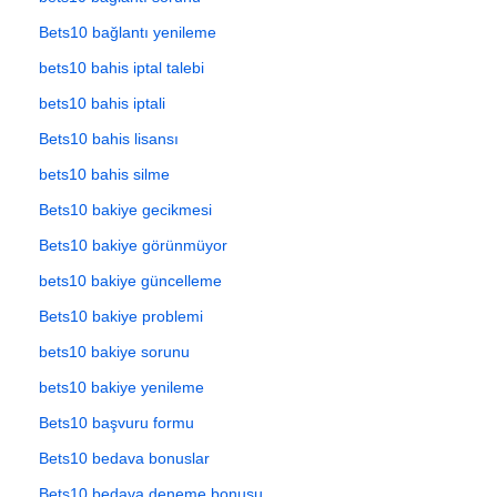
Bets10 bağlantı yenileme
bets10 bahis iptal talebi
bets10 bahis iptali
Bets10 bahis lisansı
bets10 bahis silme
Bets10 bakiye gecikmesi
Bets10 bakiye görünmüyor
bets10 bakiye güncelleme
Bets10 bakiye problemi
bets10 bakiye sorunu
bets10 bakiye yenileme
Bets10 başvuru formu
Bets10 bedava bonuslar
Bets10 bedava deneme bonusu