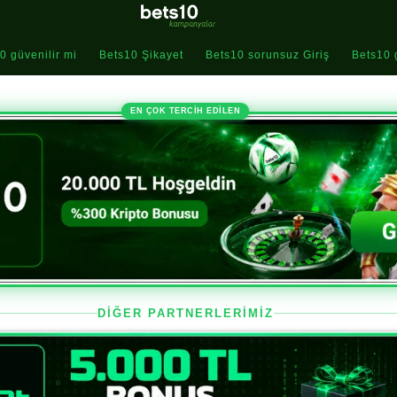
0 güvenilir mi
Bets10 Şikayet
Bets10 sorunsuz Giriş
Bets10 g
EN ÇOK TERCİH EDİLEN
DİĞER PARTNERLERİMİZ