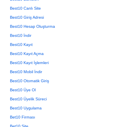
Best10 Canlı Site
Best10 Giriş Adresi
Best10 Hesap Oluşturma
Best10 İndir
Best10 Kayıt
Best10 Kayıt Açma
Best10 Kayıt İşlemleri
Best10 Mobil İndir
Best10 Otomatik Giriş
Best10 Üye Ol
Best10 Üyelik Süreci
Best10 Uygulama
Bet10 Firması
Bet10 Site