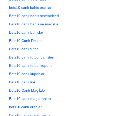
bets10 canlı bahis oranları
Bets10 canlı bahis seçenekleri
Bets10 canlı bahis ve maç izle
Bets10 canlı bahisler
Bets10 Canlı Destek
Bets10 canlı futbol
Bets10 canlı futbol bahisleri
Bets10 canlı futbol kuponu
Bets10 canlı kuponlar
Bets10 canlı link
Bets10 Canlı Maç İzle
Bets10 canlı maç oranları
bets10 canlı oranlar
Bets10 canlı oranlı maçlar