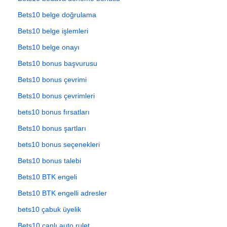
Bets10 belge doğrulama
Bets10 belge işlemleri
Bets10 belge onayı
Bets10 bonus başvurusu
Bets10 bonus çevrimi
Bets10 bonus çevrimleri
bets10 bonus fırsatları
Bets10 bonus şartları
bets10 bonus seçenekleri
Bets10 bonus talebi
Bets10 BTK engeli
Bets10 BTK engelli adresler
bets10 çabuk üyelik
Bets10 canlı auto rulet