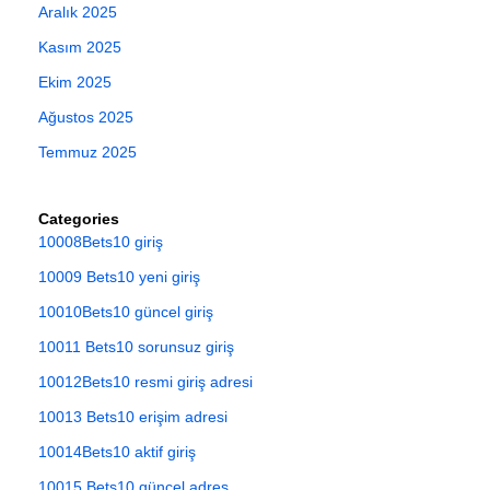
Aralık 2025
Kasım 2025
Ekim 2025
Ağustos 2025
Temmuz 2025
Categories
10008Bets10 giriş
10009 Bets10 yeni giriş
10010Bets10 güncel giriş
10011 Bets10 sorunsuz giriş
10012Bets10 resmi giriş adresi
10013 Bets10 erişim adresi
10014Bets10 aktif giriş
10015 Bets10 güncel adres