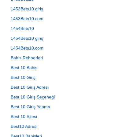
1453Bets10 giriş
1453Bets10.com
1454Bets10
1454Bets10 giriş
1454Bets10.com
Bahis Rehberleri
Best 10 Bahis
Best 10 Giriş
Best 10 Giriş Adresi
Best 10 Giriş Seçeneği
Best 10 Giriş Yapma
Best 10 Sitesi
Best10 Adresi
Best10 Bahisleri