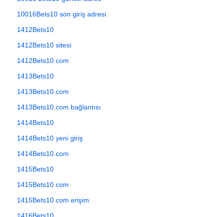
10016Bets10 son giriş adresi
1412Bets10
1412Bets10 sitesi
1412Bets10.com
1413Bets10
1413Bets10.com
1413Bets10.com bağlantısı
1414Bets10
1414Bets10 yeni giriş
1414Bets10.com
1415Bets10
1415Bets10.com
1415Bets10.com erişim
1416Bets10