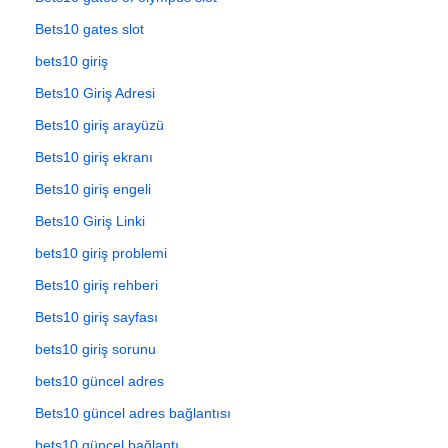
Bets10 gates slot
bets10 giriş
Bets10 Giriş Adresi
Bets10 giriş arayüzü
Bets10 giriş ekranı
Bets10 giriş engeli
Bets10 Giriş Linki
bets10 giriş problemi
Bets10 giriş rehberi
Bets10 giriş sayfası
bets10 giriş sorunu
bets10 güncel adres
Bets10 güncel adres bağlantısı
bets10 güncel bağlantı