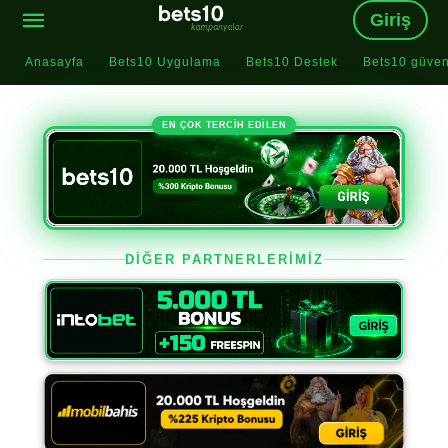
Giriş
Anasayfa
Bets10 Uygulama
Bets10 Destek
Bets10 güveni
EN ÇOK TERCİH EDİLEN
DİĞER PARTNERLERİMİZ