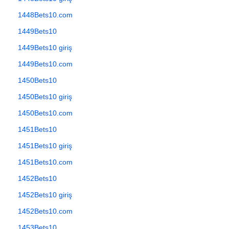
1448Bets10.com
1449Bets10
1449Bets10 giriş
1449Bets10.com
1450Bets10
1450Bets10 giriş
1450Bets10.com
1451Bets10
1451Bets10 giriş
1451Bets10.com
1452Bets10
1452Bets10 giriş
1452Bets10.com
1453Bets10