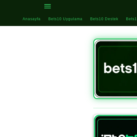
Anasayfa
Bets10 Uygulama
Bets10 Destek
Bets1