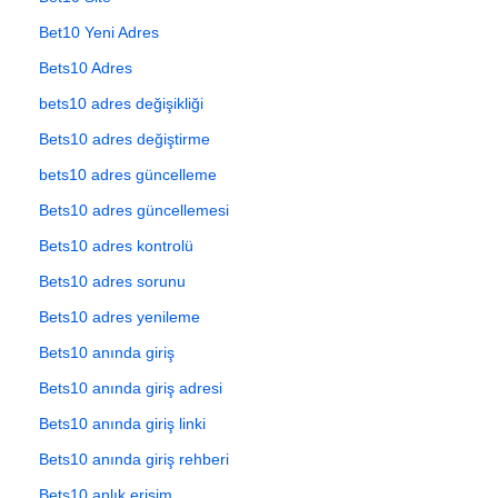
Bet10 Yeni Adres
Bets10 Adres
bets10 adres değişikliği
Bets10 adres değiştirme
bets10 adres güncelleme
Bets10 adres güncellemesi
Bets10 adres kontrolü
Bets10 adres sorunu
Bets10 adres yenileme
Bets10 anında giriş
Bets10 anında giriş adresi
Bets10 anında giriş linki
Bets10 anında giriş rehberi
Bets10 anlık erişim