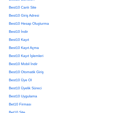
Best10 Canlı Site
Best10 Giriş Adresi
Best10 Hesap Oluşturma
Best10 İndir
Best10 Kayıt
Best10 Kayıt Açma
Best10 Kayıt İşlemleri
Best10 Mobil İndir
Best10 Otomatik Giriş
Best10 Üye Ol
Best10 Üyelik Süreci
Best10 Uygulama
Bet10 Firması
Bet10 Site