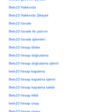
Bets10 Hakkında
Bets10 Hakkında Şikayet
Bets10 havale
Bets10 havale ile yatırım
Bets10 havale işlemleri
Bets10 hesap bloke
Bets10 hesap doğrulama
Bets10 hesap doğrulama işlemi
bets10 hesap kapatma
Bets10 hesap kapatma işlemi
Bets10 hesap kapatma talebi
Bets10 hesap kilidi
bets10 hesap onay
Bets10 hesap onayı