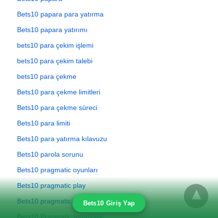
Bets10 papara para yatırma
Bets10 papara yatırımı
bets10 para çekim işlemi
bets10 para çekim talebi
bets10 para çekme
Bets10 para çekme limitleri
Bets10 para çekme süreci
Bets10 para limiti
Bets10 para yatırma kılavuzu
Bets10 parola sorunu
Bets10 pragmatic oyunları
Bets10 pragmatic play
Bets10 pragmatic slot
Bets10 Giriş Yap
Bets10 Pragmatic turnuvalar