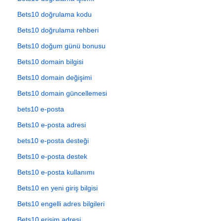
Bets10 doğrulama kodu
Bets10 doğrulama rehberi
Bets10 doğum günü bonusu
Bets10 domain bilgisi
Bets10 domain değişimi
Bets10 domain güncellemesi
bets10 e-posta
Bets10 e-posta adresi
bets10 e-posta desteği
Bets10 e-posta destek
Bets10 e-posta kullanımı
Bets10 en yeni giriş bilgisi
Bets10 engelli adres bilgileri
Bets10 erişim adresi