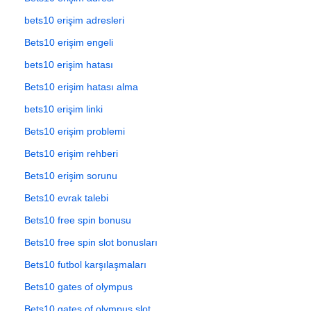
bets10 erişim adresleri
Bets10 erişim engeli
bets10 erişim hatası
Bets10 erişim hatası alma
bets10 erişim linki
Bets10 erişim problemi
Bets10 erişim rehberi
Bets10 erişim sorunu
Bets10 evrak talebi
Bets10 free spin bonusu
Bets10 free spin slot bonusları
Bets10 futbol karşılaşmaları
Bets10 gates of olympus
Bets10 gates of olympus slot