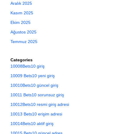
Aralık 2025
Kasım 2025
Ekim 2025
Ağustos 2025
Temmuz 2025
Categories
10008Bets10 giriş
10009 Bets10 yeni giriş
10010Bets10 güncel giriş
10011 Bets10 sorunsuz giriş
10012Bets10 resmi giriş adresi
10013 Bets10 erişim adresi
10014Bets10 aktif giriş
10015 Bets10 güncel adres