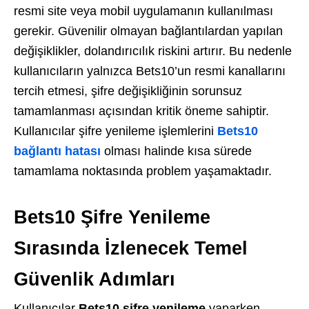
resmi site veya mobil uygulamanın kullanılması
gerekir. Güvenilir olmayan bağlantılardan yapılan
değişiklikler, dolandırıcılık riskini artırır. Bu nedenle
kullanıcıların yalnızca Bets10’un resmi kanallarını
tercih etmesi, şifre değişikliğinin sorunsuz
tamamlanması açısından kritik öneme sahiptir.
Kullanıcılar şifre yenileme işlemlerini
Bets10
bağlantı hatası
olması halinde kısa sürede
tamamlama noktasında problem yaşamaktadır.
Bets10 Şifre Yenileme
Sırasında İzlenecek Temel
Güvenlik Adımları
Kullanıcılar
Bets10 şifre yenileme
yaparken