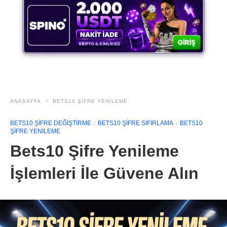
ANASAYFA
BETS10 ŞIFRE YENILEME
BETS10 ŞIFRE DEĞIŞTIRME
BETS10 ŞIFRE SIFIRLAMA
BETS10
ŞIFRE YENILEME
Bets10 Şifre Yenileme
İşlemleri İle Güvene Alın