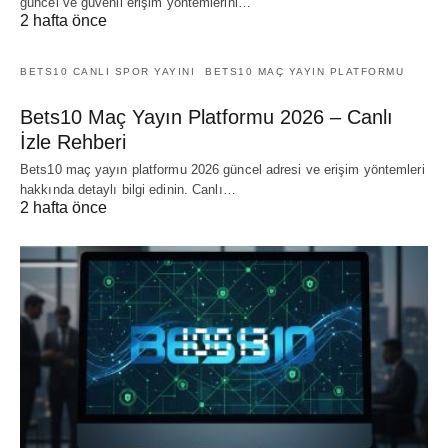
güncel ve güvenli erişim yöntemlerini…
2 hafta önce
BETS10 CANLI SPOR YAYINI
BETS10 MAÇ YAYIN PLATFORMU
Bets10 Maç Yayın Platformu 2026 – Canlı
İzle Rehberi
Bets10 maç yayın platformu 2026 güncel adresi ve erişim yöntemleri
hakkında detaylı bilgi edinin. Canlı…
2 hafta önce