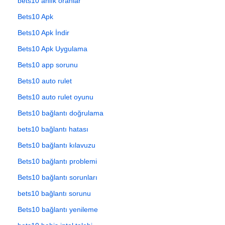
bets10 anlık oranlar
Bets10 Apk
Bets10 Apk İndir
Bets10 Apk Uygulama
Bets10 app sorunu
Bets10 auto rulet
Bets10 auto rulet oyunu
Bets10 bağlantı doğrulama
bets10 bağlantı hatası
Bets10 bağlantı kılavuzu
Bets10 bağlantı problemi
Bets10 bağlantı sorunları
bets10 bağlantı sorunu
Bets10 bağlantı yenileme