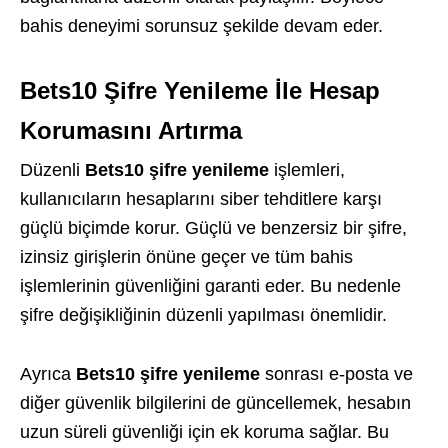
bahis deneyimi sorunsuz şekilde devam eder.
Bets10 Şifre Yenileme İle Hesap
Korumasını Artırma
Düzenli
Bets10 şifre yenileme
işlemleri,
kullanıcıların hesaplarını siber tehditlere karşı
güçlü biçimde korur. Güçlü ve benzersiz bir şifre,
izinsiz girişlerin önüne geçer ve tüm bahis
işlemlerinin güvenliğini garanti eder. Bu nedenle
şifre değişikliğinin düzenli yapılması önemlidir.
Ayrıca
Bets10 şifre yenileme
sonrası e-posta ve
diğer güvenlik bilgilerini de güncellemek, hesabın
uzun süreli güvenliği için ek koruma sağlar. Bu