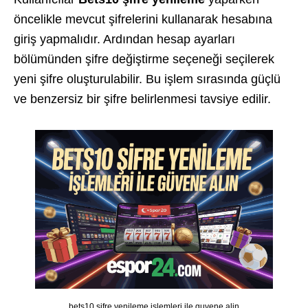
öncelikle mevcut şifrelerini kullanarak hesabına
giriş yapmalıdır. Ardından hesap ayarları
bölümünden şifre değiştirme seçeneği seçilerek
yeni şifre oluşturulabilir. Bu işlem sırasında güçlü
ve benzersiz bir şifre belirlenmesi tavsiye edilir.
bets10 sifre yenileme islemleri ile guvene alin