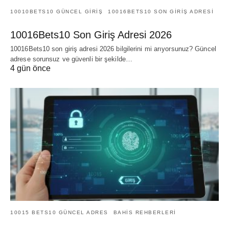
10010BETS10 GÜNCEL GIRIŞ
10016BETS10 SON GIRIŞ ADRESI
10016Bets10 Son Giriş Adresi 2026
10016Bets10 son giriş adresi 2026 bilgilerini mi arıyorsunuz? Güncel
adrese sorunsuz ve güvenli bir şekilde…
4 gün önce
10015 BETS10 GÜNCEL ADRES
BAHIS REHBERLERI