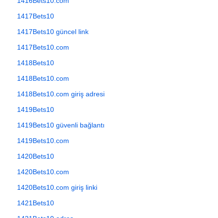
1416Bets10.com
1417Bets10
1417Bets10 güncel link
1417Bets10.com
1418Bets10
1418Bets10.com
1418Bets10.com giriş adresi
1419Bets10
1419Bets10 güvenli bağlantı
1419Bets10.com
1420Bets10
1420Bets10.com
1420Bets10.com giriş linki
1421Bets10