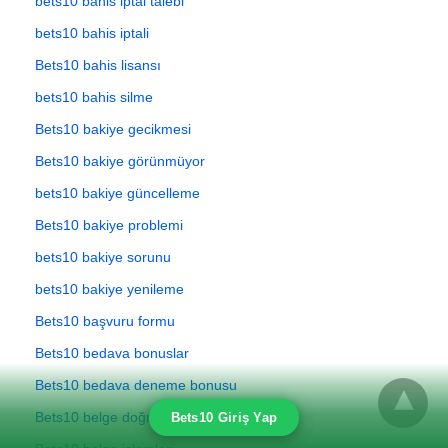
bets10 bahis iptal talebi
bets10 bahis iptali
Bets10 bahis lisansı
bets10 bahis silme
Bets10 bakiye gecikmesi
Bets10 bakiye görünmüyor
bets10 bakiye güncelleme
Bets10 bakiye problemi
bets10 bakiye sorunu
bets10 bakiye yenileme
Bets10 başvuru formu
Bets10 bedava bonuslar
Bets10 bedava deneme bonusu
Bets10 belge doğrulama
Bets10 Giriş Yap