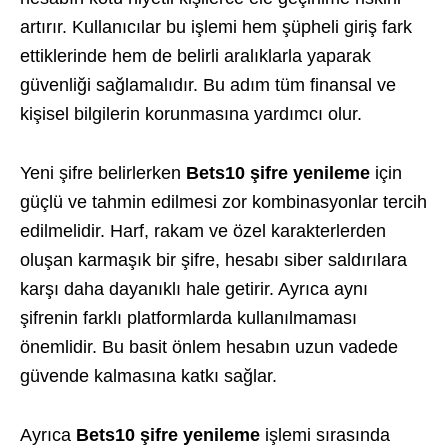
artırır. Kullanıcılar bu işlemi hem şüpheli giriş fark
ettiklerinde hem de belirli aralıklarla yaparak
güvenliği sağlamalıdır. Bu adım tüm finansal ve
kişisel bilgilerin korunmasına yardımcı olur.
Yeni şifre belirlerken
Bets10 şifre yenileme
için
güçlü ve tahmin edilmesi zor kombinasyonlar tercih
edilmelidir. Harf, rakam ve özel karakterlerden
oluşan karmaşık bir şifre, hesabı siber saldırılara
karşı daha dayanıklı hale getirir. Ayrıca aynı
şifrenin farklı platformlarda kullanılmaması
önemlidir. Bu basit önlem hesabın uzun vadede
güvende kalmasına katkı sağlar.
Ayrıca
Bets10 şifre yenileme
işlemi sırasında