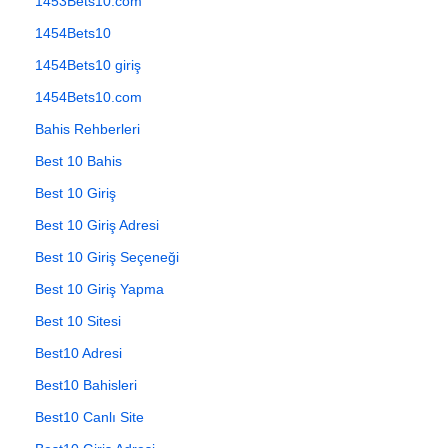
1453Bets10.com
1454Bets10
1454Bets10 giriş
1454Bets10.com
Bahis Rehberleri
Best 10 Bahis
Best 10 Giriş
Best 10 Giriş Adresi
Best 10 Giriş Seçeneği
Best 10 Giriş Yapma
Best 10 Sitesi
Best10 Adresi
Best10 Bahisleri
Best10 Canlı Site