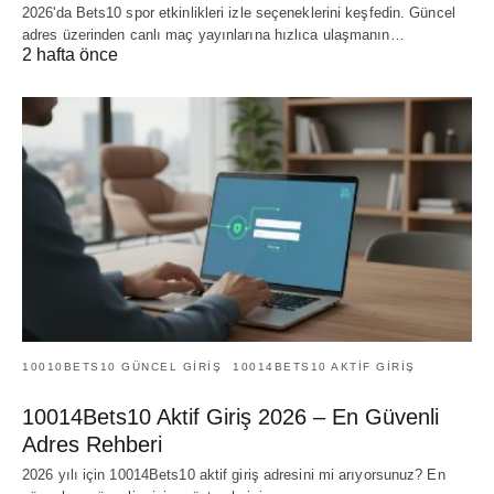
2026'da Bets10 spor etkinlikleri izle seçeneklerini keşfedin. Güncel
adres üzerinden canlı maç yayınlarına hızlıca ulaşmanın…
2 hafta önce
10010BETS10 GÜNCEL GIRIŞ
10014BETS10 AKTIF GIRIŞ
10014Bets10 Aktif Giriş 2026 – En Güvenli
Adres Rehberi
2026 yılı için 10014Bets10 aktif giriş adresini mi arıyorsunuz? En