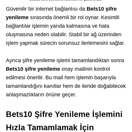
Güvenilir bir internet bağlantısı da
Bets10 şifre
yenileme
sırasında önemli bir rol oynar. Kesintili
bağlantılar işlemin yarıda kalmasına ve hata
oluşmasına neden olabilir. Stabil bir ağ üzerinden
işlem yapmak sürecin sorunsuz ilerlemesini sağlar.
Ayrıca şifre yenileme işlemi tamamlandıktan sonra
Bets10 şifre yenileme
onay mailinin kontrol
edilmesi önerilir. Bu mail hem işlemin başarıyla
tamamlandığını kanıtlar hem de ileride doğabilecek
anlaşmazlıkların önüne geçer.
Bets10 Şifre Yenileme İşlemini
Hızla Tamamlamak İçin