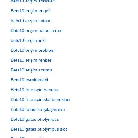
bets10 erişim adresleri
Bets10 erişim engeli
bets10 erişim hatası
Bets10 erişim hatası alma
bets10 erişim linki
Bets10 erişim problemi
Bets10 erişim rehberi
Bets10 erişim sorunu
Bets10 evrak talebi
Bets10 free spin bonusu
Bets10 free spin slot bonusları
Bets10 futbol karşılaşmaları
Bets10 gates of olympus
Bets10 gates of olympus slot