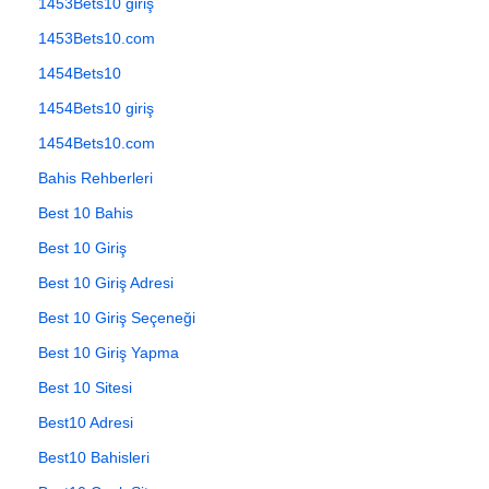
1453Bets10 giriş
1453Bets10.com
1454Bets10
1454Bets10 giriş
1454Bets10.com
Bahis Rehberleri
Best 10 Bahis
Best 10 Giriş
Best 10 Giriş Adresi
Best 10 Giriş Seçeneği
Best 10 Giriş Yapma
Best 10 Sitesi
Best10 Adresi
Best10 Bahisleri