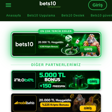
Giriş
Anasayfa
Bets10 Uygulama
Bets10 Destek
Bets10 güveni
EN ÇOK TERCİH EDİLEN
DİĞER PARTNERLERİMİZ