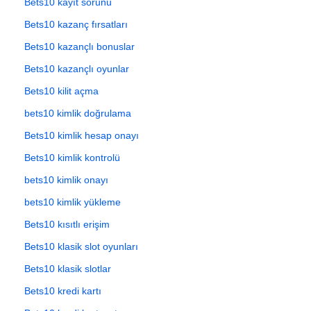
Bets10 kayıt sorunu
Bets10 kazanç fırsatları
Bets10 kazançlı bonuslar
Bets10 kazançlı oyunlar
Bets10 kilit açma
bets10 kimlik doğrulama
Bets10 kimlik hesap onayı
Bets10 kimlik kontrolü
bets10 kimlik onayı
bets10 kimlik yükleme
Bets10 kısıtlı erişim
Bets10 klasik slot oyunları
Bets10 klasik slotlar
Bets10 kredi kartı