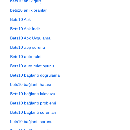
bets10 anlık giriş
bets10 anlık oranlar
Bets10 Apk
Bets10 Apk İndir
Bets10 Apk Uygulama
Bets10 app sorunu
Bets10 auto rulet
Bets10 auto rulet oyunu
Bets10 bağlantı doğrulama
bets10 bağlantı hatası
Bets10 bağlantı kılavuzu
Bets10 bağlantı problemi
Bets10 bağlantı sorunları
bets10 bağlantı sorunu