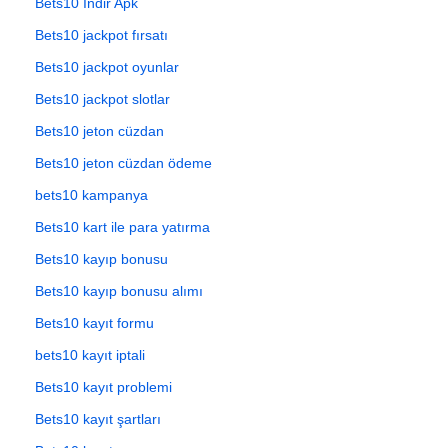
Bets10 İndir Apk
Bets10 jackpot fırsatı
Bets10 jackpot oyunlar
Bets10 jackpot slotlar
Bets10 jeton cüzdan
Bets10 jeton cüzdan ödeme
bets10 kampanya
Bets10 kart ile para yatırma
Bets10 kayıp bonusu
Bets10 kayıp bonusu alımı
Bets10 kayıt formu
bets10 kayıt iptali
Bets10 kayıt problemi
Bets10 kayıt şartları