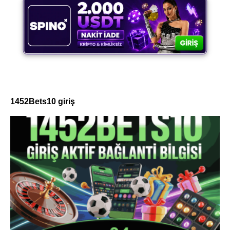
1452Bets10 giriş