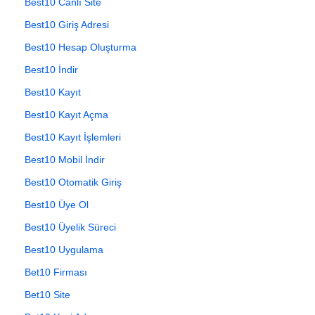
Best10 Canlı Site
Best10 Giriş Adresi
Best10 Hesap Oluşturma
Best10 İndir
Best10 Kayıt
Best10 Kayıt Açma
Best10 Kayıt İşlemleri
Best10 Mobil İndir
Best10 Otomatik Giriş
Best10 Üye Ol
Best10 Üyelik Süreci
Best10 Uygulama
Bet10 Firması
Bet10 Site