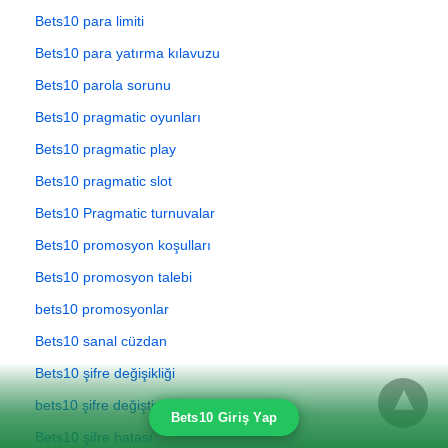
Bets10 para limiti
Bets10 para yatırma kılavuzu
Bets10 parola sorunu
Bets10 pragmatic oyunları
Bets10 pragmatic play
Bets10 pragmatic slot
Bets10 Pragmatic turnuvalar
Bets10 promosyon koşulları
Bets10 promosyon talebi
bets10 promosyonlar
Bets10 sanal cüzdan
Bets10 şifre değişikliği
bets10 şifre değiştirme
Bets10 Giriş Yap
Bets10 şifre hatası