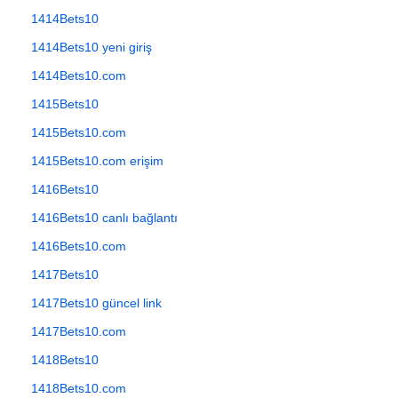
1414Bets10
1414Bets10 yeni giriş
1414Bets10.com
1415Bets10
1415Bets10.com
1415Bets10.com erişim
1416Bets10
1416Bets10 canlı bağlantı
1416Bets10.com
1417Bets10
1417Bets10 güncel link
1417Bets10.com
1418Bets10
1418Bets10.com