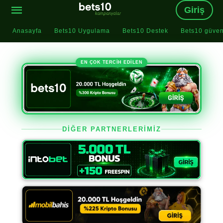
Giriş
Anasayfa
Bets10 Uygulama
Bets10 Destek
Bets10 güveni
EN ÇOK TERCİH EDİLEN
DİĞER PARTNERLERİMİZ