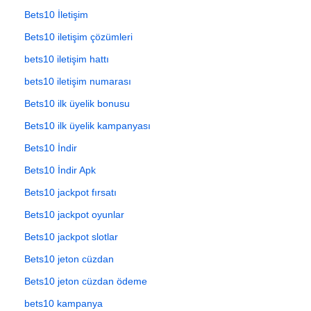
Bets10 İletişim
Bets10 iletişim çözümleri
bets10 iletişim hattı
bets10 iletişim numarası
Bets10 ilk üyelik bonusu
Bets10 ilk üyelik kampanyası
Bets10 İndir
Bets10 İndir Apk
Bets10 jackpot fırsatı
Bets10 jackpot oyunlar
Bets10 jackpot slotlar
Bets10 jeton cüzdan
Bets10 jeton cüzdan ödeme
bets10 kampanya