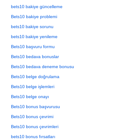
bets10 bakiye güncelleme
Bets10 bakiye problemi
bets10 bakiye sorunu
bets10 bakiye yenileme
Bets10 başvuru formu
Bets10 bedava bonuslar
Bets10 bedava deneme bonusu
Bets10 belge doğrulama
Bets10 belge işlemleri
Bets10 belge onayı
Bets10 bonus başvurusu
Bets10 bonus çevrimi
Bets10 bonus çevrimleri
bets10 bonus fırsatları