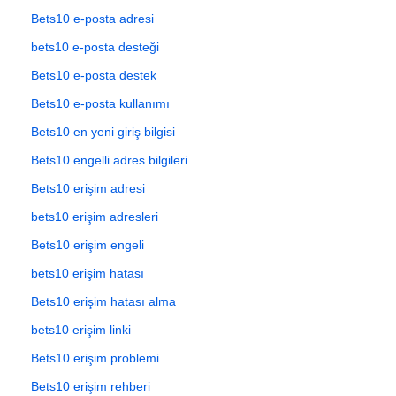
Bets10 e-posta adresi
bets10 e-posta desteği
Bets10 e-posta destek
Bets10 e-posta kullanımı
Bets10 en yeni giriş bilgisi
Bets10 engelli adres bilgileri
Bets10 erişim adresi
bets10 erişim adresleri
Bets10 erişim engeli
bets10 erişim hatası
Bets10 erişim hatası alma
bets10 erişim linki
Bets10 erişim problemi
Bets10 erişim rehberi