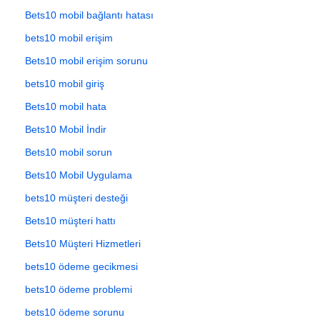
Bets10 mobil bağlantı hatası
bets10 mobil erişim
Bets10 mobil erişim sorunu
bets10 mobil giriş
Bets10 mobil hata
Bets10 Mobil İndir
Bets10 mobil sorun
Bets10 Mobil Uygulama
bets10 müşteri desteği
Bets10 müşteri hattı
Bets10 Müşteri Hizmetleri
bets10 ödeme gecikmesi
bets10 ödeme problemi
bets10 ödeme sorunu