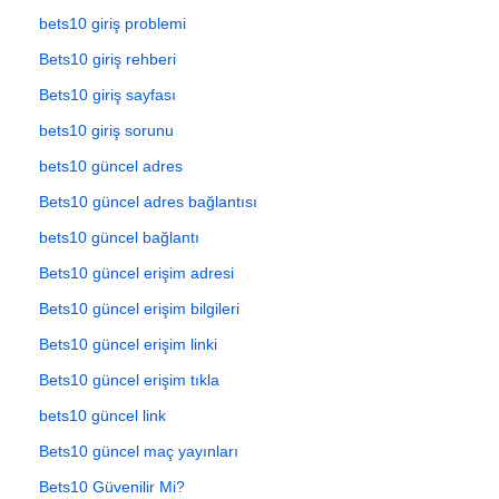
bets10 giriş problemi
Bets10 giriş rehberi
Bets10 giriş sayfası
bets10 giriş sorunu
bets10 güncel adres
Bets10 güncel adres bağlantısı
bets10 güncel bağlantı
Bets10 güncel erişim adresi
Bets10 güncel erişim bilgileri
Bets10 güncel erişim linki
Bets10 güncel erişim tıkla
bets10 güncel link
Bets10 güncel maç yayınları
Bets10 Güvenilir Mi?