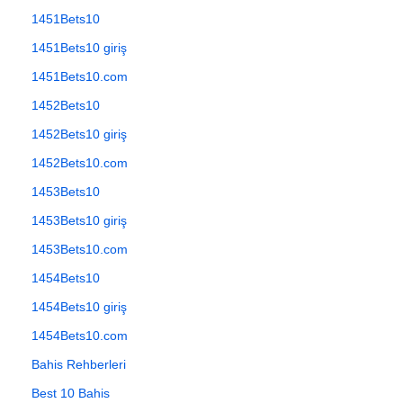
1451Bets10
1451Bets10 giriş
1451Bets10.com
1452Bets10
1452Bets10 giriş
1452Bets10.com
1453Bets10
1453Bets10 giriş
1453Bets10.com
1454Bets10
1454Bets10 giriş
1454Bets10.com
Bahis Rehberleri
Best 10 Bahis