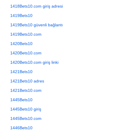
1418Bets10.com giriş adresi
1419Bets10
1419Bets10 güvenli bağlantı
1419Bets10.com
1420Bets10
1420Bets10.com
1420Bets10.com giriş linki
1421Bets10
1421Bets10 adres
1421Bets10.com
1445Bets10
1445Bets10 giriş
1445Bets10.com
1446Bets10