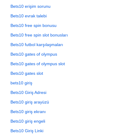
Bets10 erişim sorunu
Bets10 evrak talebi
Bets10 free spin bonusu
Bets10 free spin slot bonusları
Bets10 futbol karşılaşmaları
Bets10 gates of olympus
Bets10 gates of olympus slot
Bets10 gates slot
bets10 giriş
Bets10 Giriş Adresi
Bets10 giriş arayüzü
Bets10 giriş ekranı
Bets10 giriş engeli
Bets10 Giriş Linki