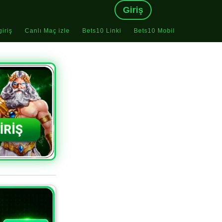
Giriş
iriş
Canlı Maç izle
Bets10 Linki
Bets10 Mobil