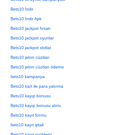
Bets10 İndir
Bets10 İndir Apk
Bets10 jackpot fırsatı
Bets10 jackpot oyunlar
Bets10 jackpot slotlar
Bets10 jeton cüzdan
Bets10 jeton cüzdan ödeme
bets10 kampanya
Bets10 kart ile para yatırma
Bets10 kayıp bonusu
Bets10 kayıp bonusu alımı
Bets10 kayıt formu
bets10 kayıt iptali
Bets10 kayıt problemi