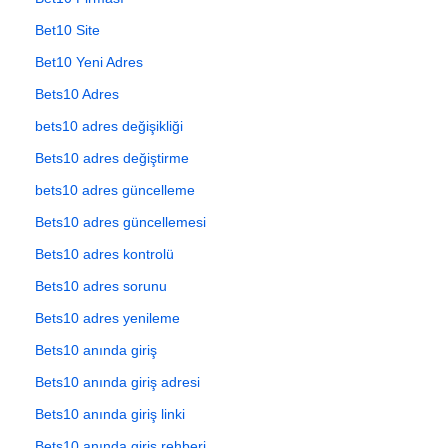
Bet10 Site
Bet10 Yeni Adres
Bets10 Adres
bets10 adres değişikliği
Bets10 adres değiştirme
bets10 adres güncelleme
Bets10 adres güncellemesi
Bets10 adres kontrolü
Bets10 adres sorunu
Bets10 adres yenileme
Bets10 anında giriş
Bets10 anında giriş adresi
Bets10 anında giriş linki
Bets10 anında giriş rehberi