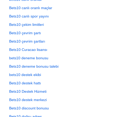
Bets10 canlı oranlı maçlar
Bets10 canlı spor yayını
Bets10 çekim limitleri
Bets10 çevrim şartı
Bets10 çevrim şartları
Bets10 Curacao lisansı
bets10 deneme bonusu
Bets10 deneme bonusu talebi
bets10 destek ekibi
Bets10 destek hattı
Bets10 Destek Hizmeti
Bets10 destek merkezi
Bets10 discount bonusu
Bets10 doğru adres