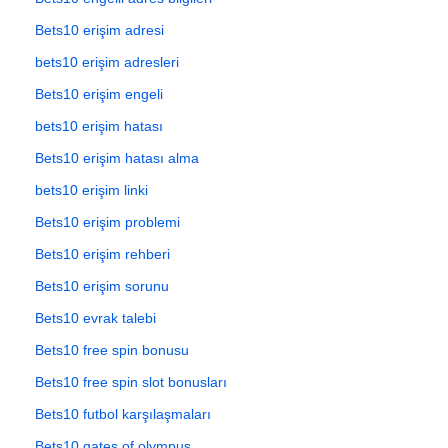
Bets10 erişim adresi
bets10 erişim adresleri
Bets10 erişim engeli
bets10 erişim hatası
Bets10 erişim hatası alma
bets10 erişim linki
Bets10 erişim problemi
Bets10 erişim rehberi
Bets10 erişim sorunu
Bets10 evrak talebi
Bets10 free spin bonusu
Bets10 free spin slot bonusları
Bets10 futbol karşılaşmaları
Bets10 gates of olympus