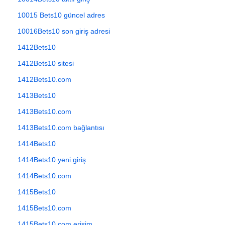
10015 Bets10 güncel adres
10016Bets10 son giriş adresi
1412Bets10
1412Bets10 sitesi
1412Bets10.com
1413Bets10
1413Bets10.com
1413Bets10.com bağlantısı
1414Bets10
1414Bets10 yeni giriş
1414Bets10.com
1415Bets10
1415Bets10.com
1415Bets10.com erişim