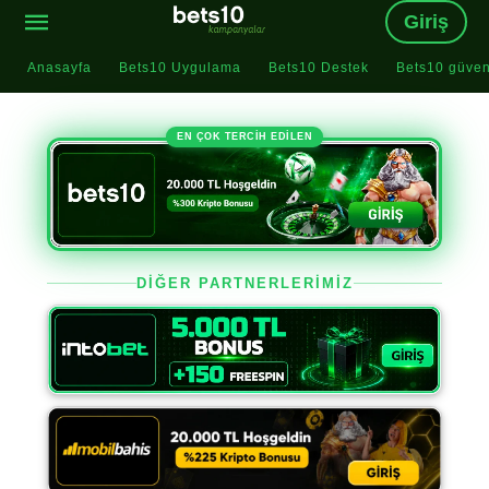
Giriş
Anasayfa
Bets10 Uygulama
Bets10 Destek
Bets10 güveni
EN ÇOK TERCİH EDİLEN
DİĞER PARTNERLERİMİZ