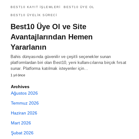
BEST10 KAYIT İŞLEMLERI
BEST10 ÜYE OL
BEST10 ÜYELIK SÜRECI
Best10 Üye Ol ve Site
Avantajlarından Hemen
Yararlanın
Bahis dünyasında güvenilir ve çeşitli seçenekler sunan
platformlardan biri olan Best10, yeni kullanıcılarına birçok fırsat
sunar. Platforma katılmak isteyenler için…
1 yıl önce
Archives
Ağustos 2026
Temmuz 2026
Haziran 2026
Mart 2026
Şubat 2026