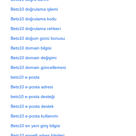
Bets10 doğrulama işlemi
Bets10 doğrulama kodu
Bets10 doğrulama rehberi
Bets10 doğum günü bonusu
Bets10 domain bilgisi
Bets10 domain değişimi
Bets10 domain güncellemesi
bets10 e-posta
Bets10 e-posta adresi
bets10 e-posta desteği
Bets10 e-posta destek
Bets10 e-posta kullanımı
Bets10 en yeni giriş bilgisi
Bets10 engelli adres bilgileri