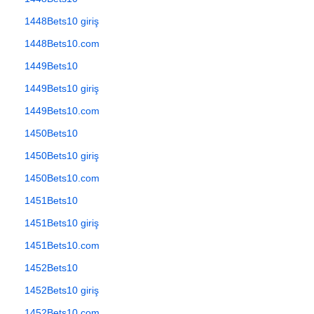
1448Bets10 giriş
1448Bets10.com
1449Bets10
1449Bets10 giriş
1449Bets10.com
1450Bets10
1450Bets10 giriş
1450Bets10.com
1451Bets10
1451Bets10 giriş
1451Bets10.com
1452Bets10
1452Bets10 giriş
1452Bets10.com