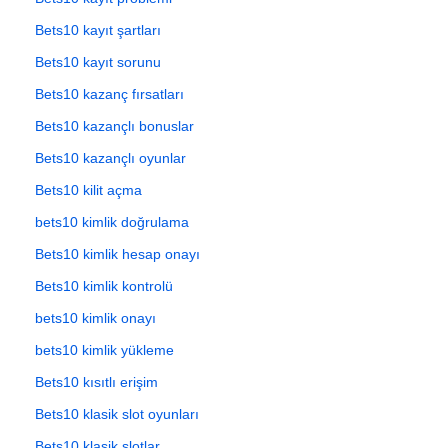
Bets10 kayıt şartları
Bets10 kayıt sorunu
Bets10 kazanç fırsatları
Bets10 kazançlı bonuslar
Bets10 kazançlı oyunlar
Bets10 kilit açma
bets10 kimlik doğrulama
Bets10 kimlik hesap onayı
Bets10 kimlik kontrolü
bets10 kimlik onayı
bets10 kimlik yükleme
Bets10 kısıtlı erişim
Bets10 klasik slot oyunları
Bets10 klasik slotlar