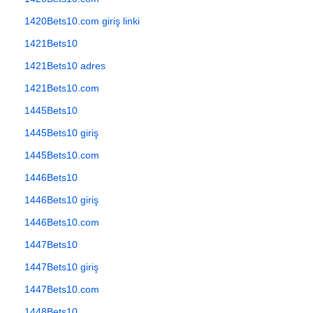
1420Bets10.com giriş linki
1421Bets10
1421Bets10 adres
1421Bets10.com
1445Bets10
1445Bets10 giriş
1445Bets10.com
1446Bets10
1446Bets10 giriş
1446Bets10.com
1447Bets10
1447Bets10 giriş
1447Bets10.com
1448Bets10