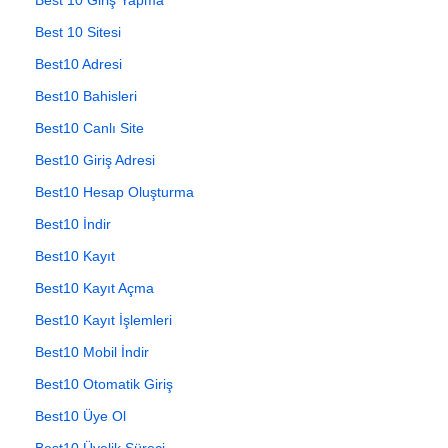
Best 10 Giriş Yapma
Best 10 Sitesi
Best10 Adresi
Best10 Bahisleri
Best10 Canlı Site
Best10 Giriş Adresi
Best10 Hesap Oluşturma
Best10 İndir
Best10 Kayıt
Best10 Kayıt Açma
Best10 Kayıt İşlemleri
Best10 Mobil İndir
Best10 Otomatik Giriş
Best10 Üye Ol