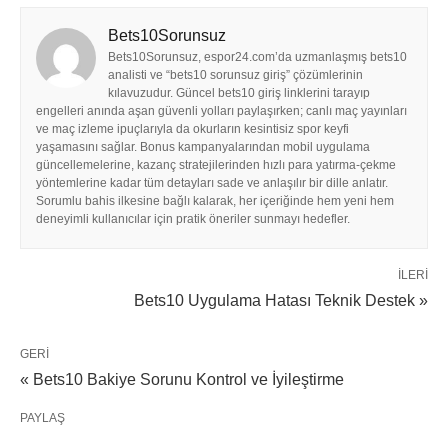
Bets10Sorunsuz
Bets10Sorunsuz, espor24.com’da uzmanlaşmış bets10
analisti ve “bets10 sorunsuz giriş” çözümlerinin
kılavuzudur. Güncel bets10 giriş linklerini tarayıp
engelleri anında aşan güvenli yolları paylaşırken; canlı maç yayınları
ve maç izleme ipuçlarıyla da okurların kesintisiz spor keyfi
yaşamasını sağlar. Bonus kampanyalarından mobil uygulama
güncellemelerine, kazanç stratejilerinden hızlı para yatırma-çekme
yöntemlerine kadar tüm detayları sade ve anlaşılır bir dille anlatır.
Sorumlu bahis ilkesine bağlı kalarak, her içeriğinde hem yeni hem
deneyimli kullanıcılar için pratik öneriler sunmayı hedefler.
İLERI
Bets10 Uygulama Hatası Teknik Destek »
GERI
« Bets10 Bakiye Sorunu Kontrol ve İyileştirme
PAYLAŞ