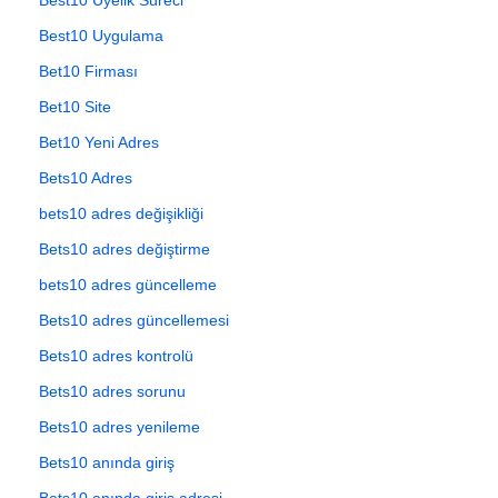
Best10 Üyelik Süreci
Best10 Uygulama
Bet10 Firması
Bet10 Site
Bet10 Yeni Adres
Bets10 Adres
bets10 adres değişikliği
Bets10 adres değiştirme
bets10 adres güncelleme
Bets10 adres güncellemesi
Bets10 adres kontrolü
Bets10 adres sorunu
Bets10 adres yenileme
Bets10 anında giriş