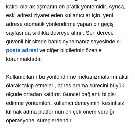
kalıcı olarak aşmanın en pratik yöntemidir. Ayrıca,
eski adresi ziyaret eden kullanıcılar için, yeni
adrese otomatik yönlendirme yapan bir geçiş
sayfası da sıklıkla devreye alınır. Son derece
güvenli bir sitede bahis oynamanız sayesinde
e-
posta adresi
ve diğer bilgileriniz özenle
korunmaktadır.
Kullanıcıların bu yönlendirme mekanizmalarını aktif
olarak takip etmeleri, adres arama sürecini büyük
ölçüde ortadan kaldırır. Güncel bağlantı bilgisi
edinme yöntemleri, kullanıcı deneyimini kesintisiz
kılmak adına platformun en çok önem verdiği
operasyonel süreçlerdendir.